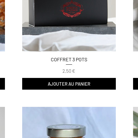
COFFRET 3 POTS
Prix
2,50 €
AJOUTER AU PANIER