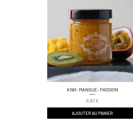
KIWI- MANGUE- PASSION
Prix
6,80 €
AJOUTER AU PANIER