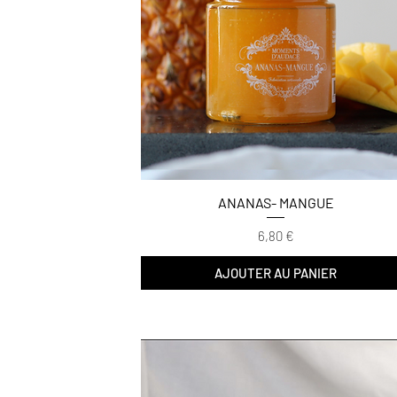
ANANAS- MANGUE
Prix
6,80 €
AJOUTER AU PANIER