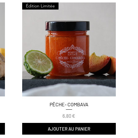
Édition Limitée
PÊCHE- COMBAVA
Prix
6,80 €
AJOUTER AU PANIER