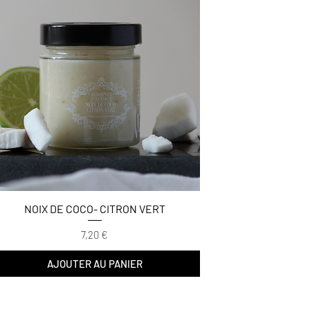
NOIX DE COCO- CITRON VERT
Prix
7,20 €
AJOUTER AU PANIER