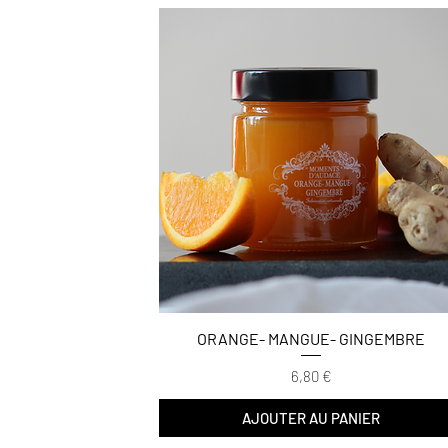
ORANGE- MANGUE- GINGEMBRE
Prix
6,80 €
AJOUTER AU PANIER