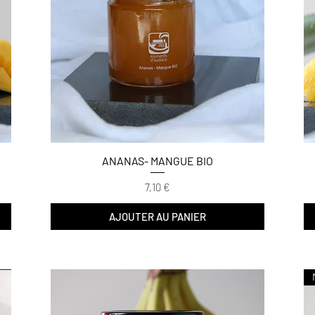
ANANAS- MANGUE BIO
Prix
7,10 €
AJOUTER AU PANIER