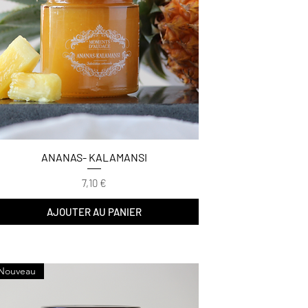
ANANAS- KALAMANSI
Prix
7,10 €
AJOUTER AU PANIER
Nouveau