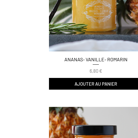
ANANAS- VANILLE- ROMARIN
Prix
6,80 €
AJOUTER AU PANIER