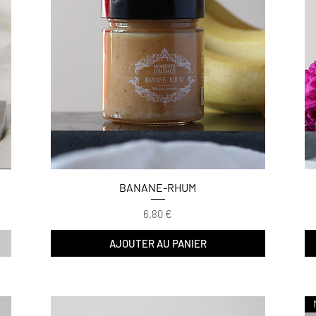
BANANE-RHUM
Prix
6,80 €
AJOUTER AU PANIER