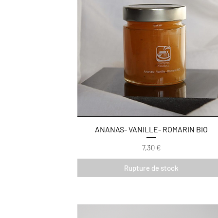
ANANAS- VANILLE- ROMARIN BIO
Prix
7,30 €
Rupture de stock