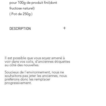
pour 100g de produit fini(dont
fructose naturel)
( Pot de 250g )
DESCRIPTION
L’exotisme de l’ananas et la douceur
de la mangue dans un même pot.
Cette confiture est l'une des
préférées des enfants.
Il est possible que vous soyez amené à
voir dans vos colis, d'anciennes étiquettes
À consommer dés le petit-déjeuner,
au côté des nouvelles.
mais aussi pour des préparations
sucrée/salée. Nous la conseillons
Soucieux de l'environnement, nous ne
souhaitons pas jeter les anciennes, nous
comme sauce pour les Nems.
préférons donc les remplacer
progressivement.