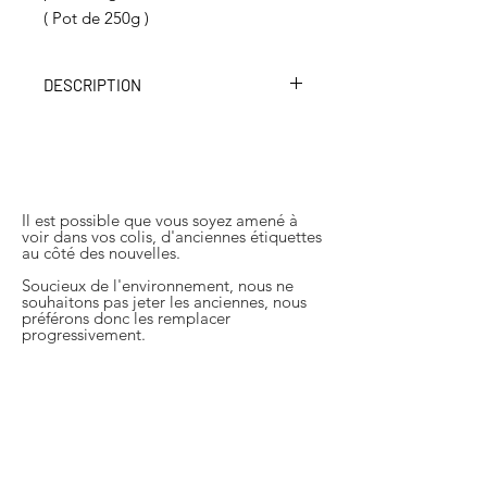
( Pot de 250g )
DESCRIPTION
La sélection du MOF Bruno
Cormerais pour "La meilleure
boulangerie de France".
Les vignes, véritable emblème de la
Touraine. Cette région où née
Il est possible que vous soyez amené à
voir dans vos colis, d'anciennes étiquettes
Moments d'Audace. Notre gelée de
au côté des nouvelles.
Vin de Touraine lui rend hommage.
Son goût s'apparente à celui du vin
Soucieux de l'environnement, nous ne
souhaitons pas jeter les anciennes, nous
chaud.
préférons donc les remplacer
Idéal pour accompagner vos plats
progressivement.
sucrés et salés. Elle peut être servie
avec vos viandes, ou encore vous
aider à la confection de notre célèbre
tarte vigneronne.