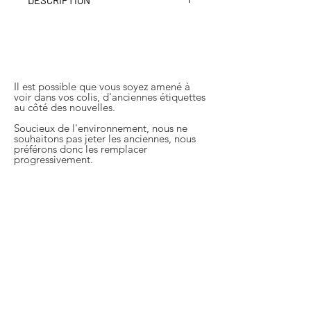
DESCRIPTION
Un doux caramel confectionné
uniquement de sucre et de crème de
manière artisanale, accompagné de
café.
Il est possible que vous soyez amené à
voir dans vos colis, d'anciennes étiquettes
au côté des nouvelles.
Soucieux de l'environnement, nous ne
souhaitons pas jeter les anciennes, nous
préférons donc les remplacer
progressivement.